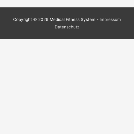
Copyright © 2026
Medical Fitness System
-
Impressum
Datenschutz
Scroll
Up