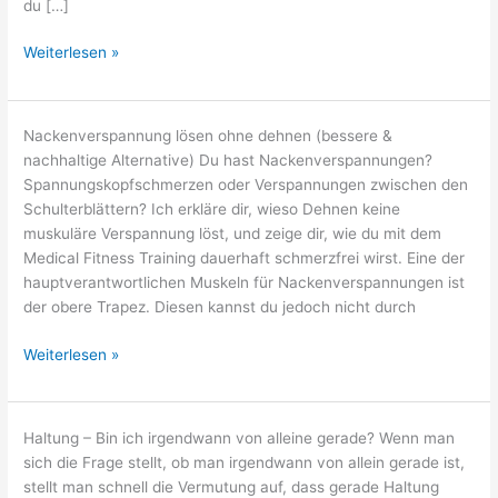
du […]
Was
Weiterlesen »
hat
Haltung
mit
Nackenverspannung lösen ohne dehnen (bessere &
Schmerzen
nachhaltige Alternative) Du hast Nackenverspannungen?
zu
Spannungskopfschmerzen oder Verspannungen zwischen den
tun?
Schulterblättern? Ich erkläre dir, wieso Dehnen keine
muskuläre Verspannung löst, und zeige dir, wie du mit dem
Medical Fitness Training dauerhaft schmerzfrei wirst. Eine der
hauptverantwortlichen Muskeln für Nackenverspannungen ist
der obere Trapez. Diesen kannst du jedoch nicht durch
Nackenverspannung
Weiterlesen »
lösen
ohne
dehnen
Haltung – Bin ich irgendwann von alleine gerade? Wenn man
(bessere
sich die Frage stellt, ob man irgendwann von allein gerade ist,
&
stellt man schnell die Vermutung auf, dass gerade Haltung